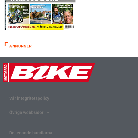
ANNONSER
Vår integritetspolicy
Övriga webbsidor
De ledande handlarna