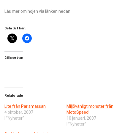
Läs mer om hojen via länken nedan
Dela det här:
Gilla detta:
Relaterade
Lite från Parismässan
Miljövänligt monster från
4 oktober, 2007
MotoSpeed!
I ”Nyheter”
10 januari, 2007
I ”Nyheter”