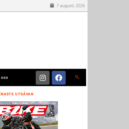
7 augusti, 2026
 oss
ENASTE UTGÅVAN