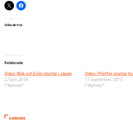
Gilla detta:
Relaterade
Video: Nick och Ernie stuntar i Japan
Video: Pfeiffer stuntar h
27 juni, 2018
17 september, 2013
I ”Nyheter”
I ”Nyheter”
ANNONS