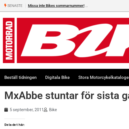
Missa inte Bikes sommarnummer!
SENASTE
Beställ tidningen
Digitala Bike
Stora Motorcykelkatalog
MxAbbe stuntar för sista 
5 september, 2011
Bike
Dela det här: