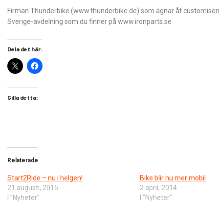
Firman Thunderbike (www.thunderbike.de) som ägnar åt customiseri
Sverige-avdelning som du finner på www.ironparts.se
Dela det här:
Gilla detta:
Relaterade
Start2Ride – nu i helgen!
Bike blir nu mer mobil
21 augusti, 2015
2 april, 2014
I ”Nyheter”
I ”Nyheter”