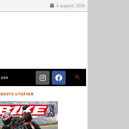
6 augusti, 2026
 oss
ENASTE UTGÅVAN