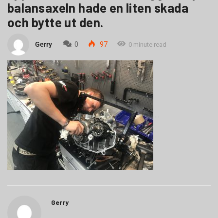
balansaxeln hade en liten skada
och bytte ut den.
Gerry
0
97
0 minute read
Gerry