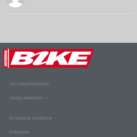
Vår integritetspolicy
Övriga webbsidor
De ledande handlarna
Publicerat