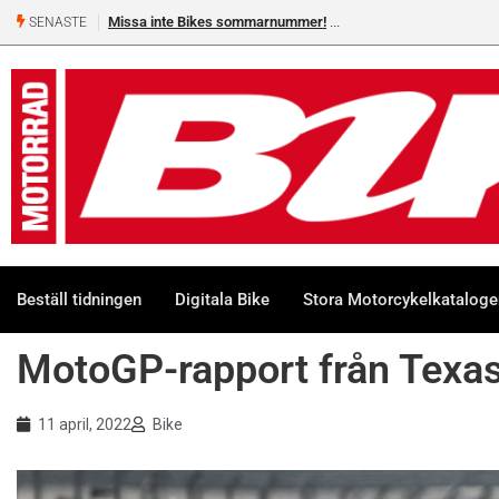
Missa inte Bikes sommarnummer!
Shelby Turner, klar för GGN
SENASTE
Beställ tidningen
Digitala Bike
Stora Motorcykelkatalog
MotoGP-rapport från Texa
11 april, 2022
Bike