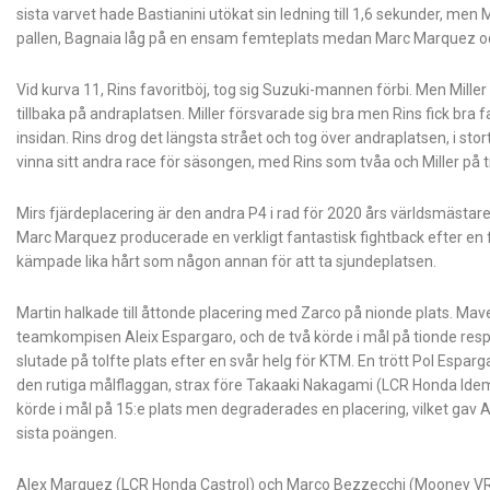
sista varvet hade Bastianini utökat sin ledning till 1,6 sekunder, men Mi
pallen, Bagnaia låg på en ensam femteplats medan Marc Marquez o
Vid kurva 11, Rins favoritböj, tog sig Suzuki-mannen förbi. Men Miller
tillbaka på andraplatsen. Miller försvarade sig bra men Rins fick bra 
insidan. Rins drog det längsta strået och tog över andraplatsen, i sto
vinna sitt andra race för säsongen, med Rins som tvåa och Miller på tr
Mirs fjärdeplacering är den andra P4 i rad för 2020 års världsmästar
Marc Marquez producerade en verkligt fantastisk fightback efter en fr
kämpade lika hårt som någon annan för att ta sjundeplatsen.
Martin halkade till åttonde placering med Zarco på nionde plats. Mave
teamkompisen Aleix Espargaro, och de två körde i mål på tionde respe
slutade på tolfte plats efter en svår helg för KTM. En trött Pol Espa
den rutiga målflaggan, strax före Takaaki Nakagami (LCR Honda Ide
körde i mål på 15:e plats men degraderades en placering, vilket 
sista poängen.
Alex Marquez (LCR Honda Castrol) och Marco Bezzecchi (Mooney V