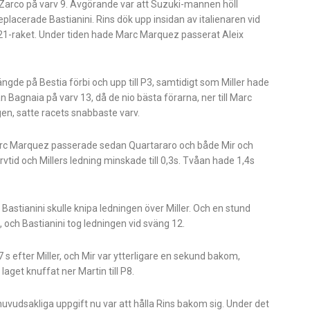
i Zarco på varv 9. Avgörande var att Suzuki-mannen höll
lacerade Bastianini. Rins dök upp insidan av italienaren vid
P21-raket. Under tiden hade Marc Marquez passerat Aleix
hängde på Bestia förbi och upp till P3, samtidigt som Miller hade
 Bagnaia på varv 13, då de nio bästa förarna, ner till Marc
en, satte racets snabbaste varv.
arc Marquez passerade sedan Quartararo och både Mir och
rvtid och Millers ledning minskade till 0,3s. Tvåan hade 1,4s
Bastianini skulle knipa ledningen över Miller. Och en stund
 och Bastianini tog ledningen vid sväng 12.
 s efter Miller, och Mir var ytterligare en sekund bakom,
aget knuffat ner Martin till P8.
 huvudsakliga uppgift nu var att hålla Rins bakom sig. Under det