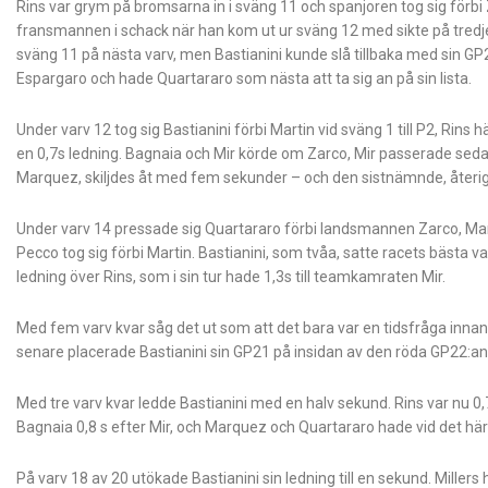
Rins var grym på bromsarna in i sväng 11 och spanjoren tog sig förb
fransmannen i schack när han kom ut ur sväng 12 med sikte på tredjep
sväng 11 på nästa varv, men Bastianini kunde slå tillbaka med sin G
Espargaro och hade Quartararo som nästa att ta sig an på sin lista.
Under varv 12 tog sig Bastianini förbi Martin vid sväng 1 till P2, Rins 
en 0,7s ledning. Bagnaia och Mir körde om Zarco, Mir passerade sedan
Marquez, skiljdes åt med fem sekunder – och den sistnämnde, återig
Under varv 14 pressade sig Quartararo förbi landsmannen Zarco, M
Pecco tog sig förbi Martin. Bastianini, som tvåa, satte racets bästa va
ledning över Rins, som i sin tur hade 1,3s till teamkamraten Mir.
Med fem varv kvar såg det ut som att det bara var en tidsfråga innan 
senare placerade Bastianini sin GP21 på insidan av den röda GP22:an,
Med tre varv kvar ledde Bastianini med en halv sekund. Rins var nu 0,7
Bagnaia 0,8 s efter Mir, och Marquez och Quartararo hade vid det här l
På varv 18 av 20 utökade Bastianini sin ledning till en sekund. Millers