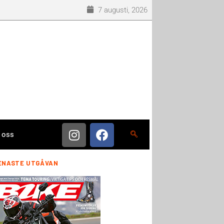
7 augusti, 2026
 oss
ENASTE UTGÅVAN