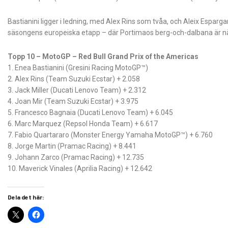
Bastianini ligger i ledning, med Alex Rins som tvåa, och Aleix Esparg
säsongens europeiska etapp – där Portimaos berg-och-dalbana är näs
Topp 10 – MotoGP – Red Bull Grand Prix of the Americas
1. Enea Bastianini (Gresini Racing MotoGP™)
2. Alex Rins (Team Suzuki Ecstar) + 2.058
3. Jack Miller (Ducati Lenovo Team) + 2.312
4. Joan Mir (Team Suzuki Ecstar) + 3.975
5. Francesco Bagnaia (Ducati Lenovo Team) + 6.045
6. Marc Marquez (Repsol Honda Team) + 6.617
7. Fabio Quartararo (Monster Energy Yamaha MotoGP™) + 6.760
8. Jorge Martin (Pramac Racing) + 8.441
9. Johann Zarco (Pramac Racing) + 12.735
10. Maverick Vinales (Aprilia Racing) + 12.642
Dela det här: