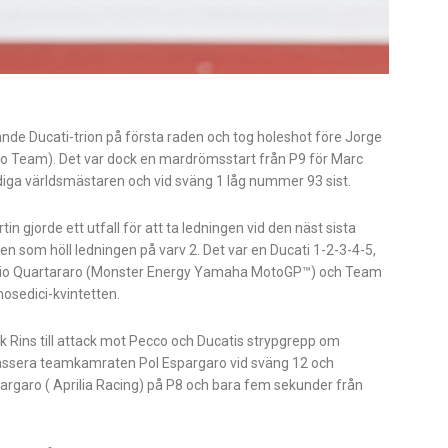
dande Ducati-trion på första raden och tog holeshot före Jorge
o Team). Det var dock en mardrömsstart från P9 för Marc
diga världsmästaren och vid sväng 1 låg nummer 93 sist.
in gjorde ett utfall för att ta ledningen vid den näst sista
ren som höll ledningen på varv 2. Det var en Ducati 1-2-3-4-5,
bio Quartararo (Monster Energy Yamaha MotoGP™) och Team
osedici-kvintetten.
k Rins till attack mot Pecco och Ducatis strypgrepp om
 passera teamkamraten Pol Espargaro vid sväng 12 och
argaro ( Aprilia Racing) på P8 och bara fem sekunder från