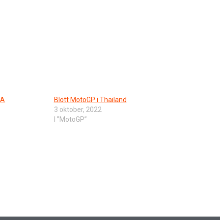
SA
Blött MotoGP i Thailand
3 oktober, 2022
I ”MotoGP”