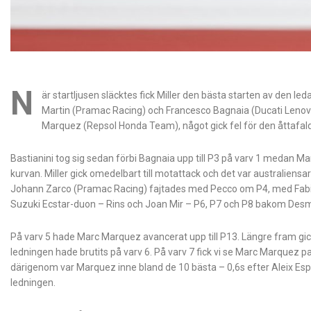
N
är startljusen släcktes fick Miller den bästa starten av den le
Martin (Pramac Racing) och Francesco Bagnaia (Ducati Lenov
Marquez (Repsol Honda Team), något gick fel för den åttafal
Bastianini tog sig sedan förbi Bagnaia upp till P3 på varv 1 medan Mart
kurvan. Miller gick omedelbart till motattack och det var australiensa
Johann Zarco (Pramac Racing) fajtades med Pecco om P4, med Fa
Suzuki Ecstar-duon – Rins och Joan Mir – P6, P7 och P8 bakom Desm
På varv 5 hade Marc Marquez avancerat upp till P13. Längre fram gic
ledningen hade brutits på varv 6. På varv 7 fick vi se Marc Marquez
därigenom var Marquez inne bland de 10 bästa – 0,6s efter Aleix Esp
ledningen.