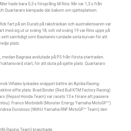
ller hade bara 0,3 s försprång till Rins. Mir var 1,3 s från
ch Quartararo kämpade där bakom om sjätteplatsen.
 fick fart på sin Ducati på raksträckan och australiensaren var
fart med sig ut ur sväng 18, och vid sväng 19 var Rins uppe på
rt sett samtidigt som Bastianini rundade sista kurvan för att
edje plats.
e, medan Bagnaia avslutade på P5 från första startraden.
uktansvärd start, för att sluta på sjätte plats. Quartararo
rick Viñales lyckades snäppet bättre än Aprilia Racing-
ktive elfte plats. Brad Binder (Red Bull KTM Factory Racing)
rgaro (Repsol Honda Team) var racets 13:e förare att passera
mitsu). Franco Morbidelli (Monster Energy Yamaha MotoGP™)
gav Andrea Dovizioso (WithU Yamaha RNF MotoGP™ Team) den
R46 Racing Team) kraschade.