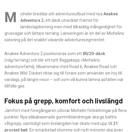
M
ichelin breddar sitt adventureutbud med nya
Anakee
Adventure 2
, ett däck utvecklat främst för
landsvägskörning men med tillräcklig mångsidighet för
grusvägar och lättare terräng. Lanseringen är en del av Michelins
satsning på det snabbt växande adventuresegmentet.
Anakee Adventure 2 positioneras som ett
80/20-däck
(väg/terräng) och blir ett nytt flaggskepp i Michelins
adventurefamilj, tillsammans med Road 6, Anakee Road och
Anakee Wild. Däcket riktar sig till förare som använder sin hoj till
vardags, på längre resor – och som vill kunna lämna asfalten när
tillfälle ges.
Fokus på grepp, komfort och livslängd
Jämfört med föregångaren utlovar Michelin förbättringar på flera
punkter. Nya silikabaserade gummiblandningar ska ge bättre
våtgrepp, samtidigt som livslängden har ökats med upp till
21
procent bak
. En omarbetad stomme och nytt mönster ska även