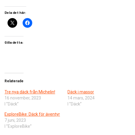
Dela det här:
Gilla detta:
Relaterade
Tre nya däck från Michelin!
Däck i massor
16 november, 2023
14 mars, 2024
I ”Däck”
I ”Däck”
ExploreBike: Däck för äventyr
7 juni, 2023
I ”ExploreBike”