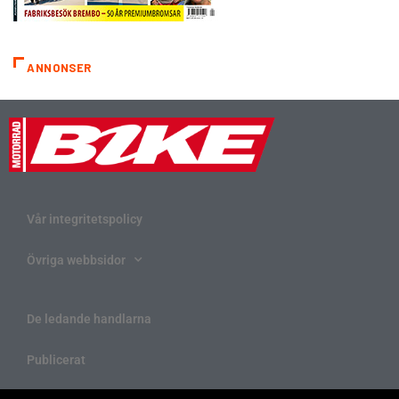
ANNONSER
Vår integritetspolicy
Övriga webbsidor
De ledande handlarna
Publicerat