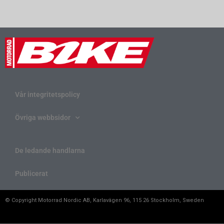
Vår integritetspolicy
Övriga webbsidor
De ledande handlarna
Publicerat
© Copyright Motorrad Nordic AB, Karlavägen 96, 115 26 Stockholm, Sweden