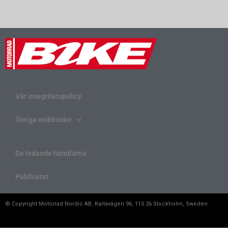
Vår integritetspolicy
Övriga webbsidor
De ledande handlarna
Publicerat
© Copyright Motorrad Nordic AB, Karlavägen 96, 115 26 Stockholm, Sweden