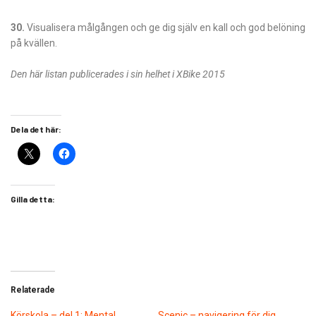
30.
Visualisera målgången och ge dig själv en kall och god belöning
på kvällen.
Den här listan publicerades i sin helhet i XBike 2015
Dela det här:
Gilla detta:
Relaterade
Körskola – del 1: Mental
Scenic – navigering för dig