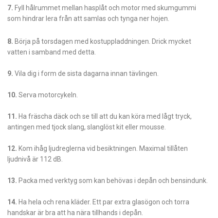
7.
Fyll hålrummet mellan hasplåt och motor med skumgummi
som hindrar lera från att samlas och tynga ner hojen.
8.
Börja på torsdagen med kost­uppladdningen­. Drick mycket
vatten i samband med detta.
9.
Vila dig i form de sista dagarna innan tävlingen.
10.
Serva motorcykeln.
11.
Ha fräscha däck och se till att du kan köra med lågt tryck,
antingen med tjock slang, slanglöst kit eller mousse.
12.
Kom ihåg ljudreglerna vid besiktningen. Maximal tillåten
ljudnivå är 112 dB.
13.
Packa med verktyg som kan behövas i depån och bensindunk.
14.
Ha hela och rena kläder. Ett par extra glasögon och torra
handskar är bra att ha nära tillhands i depån.