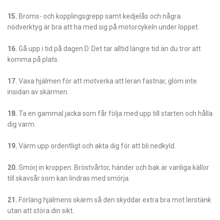
15.
Broms- och kopplingsgrepp samt kedjelås och några
nödverktyg är bra att ha med sig på motorcykeln under loppet.
16.
Gå upp i tid på dagen D. Det tar alltid längre tid än du tror att
komma på plats.
17.
Vaxa hjälmen för att motverka att leran fastnar, glöm inte
insidan av skärmen.
18.
Ta en gammal jacka som får följa med upp till starten och hålla
dig varm.
19.
Värm upp ordentligt och akta dig för att bli nedkyld.
20.
Smörj in kroppen. Bröstvårtor, händer och bak är vanliga källor
till skavsår som kan lindras med smörja.
21.
Förläng hjälmens skärm så den skyddar extra bra mot lerstänk
utan att störa din sikt.