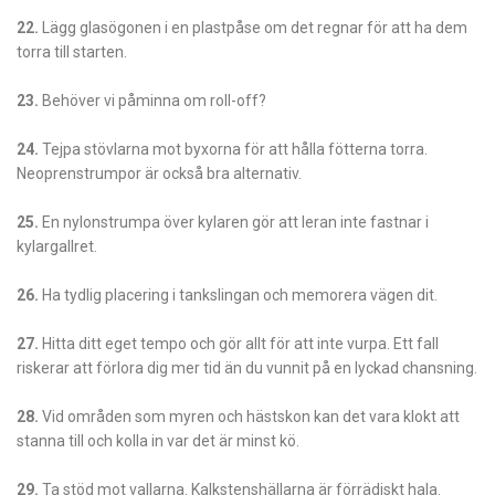
22.
Lägg glasögonen i en plastpåse om det regnar för att ha dem
torra till starten.
23.
Behöver vi påminna om roll-off?
24.
Tejpa stövlarna mot byxorna för att hålla fötterna torra.
Neoprenstrumpor är också bra alternativ.
25.
En nylonstrumpa över kylaren gör att leran inte fastnar i
kylargallret.
26.
Ha tydlig placering i tankslingan och memorera vägen dit.
27.
Hitta ditt eget tempo och gör allt för att inte vurpa. Ett fall
riskerar att förlora dig mer tid än du vunnit på en lyckad chansning.
28.
Vid områden som myren och hästskon kan det vara klokt att
stanna till och kolla in var det är minst kö.
29.
Ta stöd mot vallarna. Kalkstenshällarna är förrädiskt hala.