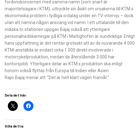
fordonskoncernen med samma namn (som snart är
majoritetsägare i KTM), uttryckte sin åsikt om orsakerna till KTM:s
ekonomiska problem i tydliga ordalag under en TV-intervju – dock
utan att nämna någon ansvarig vid namn. I ett uttalande till den
indiska tv-stationen uppgav Bajaj också att ytterligare
personalnedskärningar på KTM i Mattighofen är oundvikliga. Enligt
hans uppfattning är det rentav groteskt att av de nuvarande 4 000
KTM-anställda är endast cirka 1 000 direkt involverade i
motorcykelproduktion, medan de återstående 3 000 har
kontorsjobb. Ytterligare delar av KTM:s produktion ska enligt
honom också flyttas från Europa till Indien eller Asien.
Rajiv Bajaj menar att: ”Det är helt klart vägen framåt.”
Dela det här:
Gilla detta: