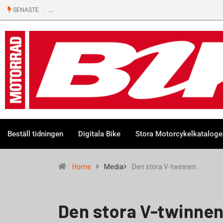
SENASTE
Beställ tidningen
Digitala Bike
Stora Motorcykelkatalog
Home
Media
Den stora V-twinnen…
Den stora V-twinnen 