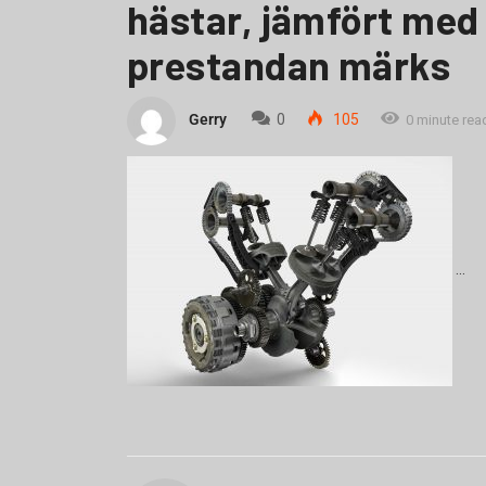
hästar, jämfört med 
prestandan märks
Gerry
0
105
0 minute rea