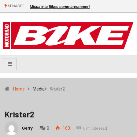
SENASTE
Missa inte Bikes sommarnummer!
Home
Media
Krister2
Krister2
Gerry
0
163
0 minute read