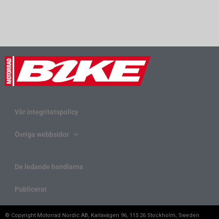
Vår integritetspolicy
Övriga webbsidor
De ledande handlarna
Publicerat
© Copyright Motorrad Nordic AB, Karlavägen 96, 115 26 Stockholm, Sweden