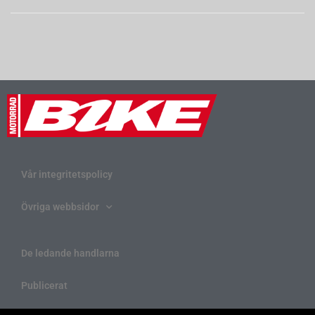
Vår integritetspolicy
Övriga webbsidor
De ledande handlarna
Publicerat