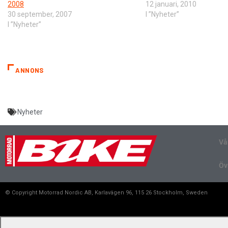
2008
12 januari, 2010
30 september, 2007
I ”Nyheter”
I ”Nyheter”
ANNONS
Nyheter
Vå
Öv
© Copyright Motorrad Nordic AB, Karlavägen 96, 115 26 Stockholm, Sweden