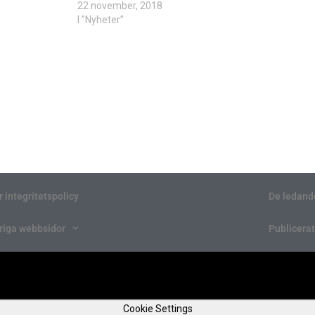
22 november, 2018
I ”Nyheter”
r integritetspolicy
De ledand
riga webbsidor
Publicerat
Cookie Settings