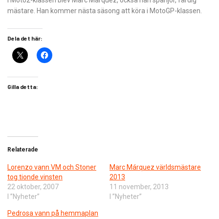
I Moto2-klassen blev Marc Márquez, också han spanjor, färdig
mästare. Han kommer nästa säsong att köra i MotoGP-klassen.
Dela det här:
Gilla detta:
Relaterade
Lorenzo vann VM och Stoner
Marc Márquez världsmästare
tog tionde vinsten
2013
22 oktober, 2007
11 november, 2013
I ”Nyheter”
I ”Nyheter”
Pedrosa vann på hemmaplan