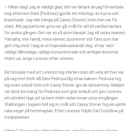
– Vilken dag! Jag är väldigt glad, det var lättare än jag förväntade
mig eftersom Dani (Pedrosa) gjorde ett misstag i en kurva och
kraschade. Jag ville hänga på Casey (Stoner) men han var för
stark. Allt jag behövde göra var gå i mål för att bli världsmästare
för andra gången. Det var en så skön känsla! Jag vill tacka teamet,
Yamaha, min familj, mina vänner, sponsorer och fans som har
gett mig stöd. I dag är en häpnadsväckande dag. Vi har varit
väldigt tålmodiga, väldigt koncentrerade och äntligen kommer
titeln!, sa Jorge Lorenzo efter vinsten.
Det började med att Lorenzo tog starten utan att veta att han var
på väg mot titeln då Dani Pedrosa låg strax bakom. Pedrosa tog
sig snart också förbi och Casey Stoner gjorde detsamma. Glädjen
var dock kortvarig för Pedrosa som gick omkull och gav Lorenzo
ett utmärkt läge att ta hem titeln redan innan sista omgången.
Ställningen i toppen höll sig in i mål och Casey Stoner tog sin sjätte
raka seger på hemmaplan. Efter Lorenzo följde Cal Crutchlow på
tredjeplatsen.