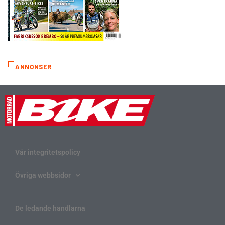
ANNONSER
Vår integritetspolicy
Övriga webbsidor
De ledande handlarna