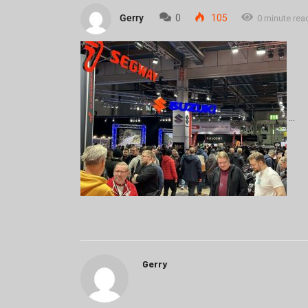
Gerry
0
105
0 minute rea
Gerry