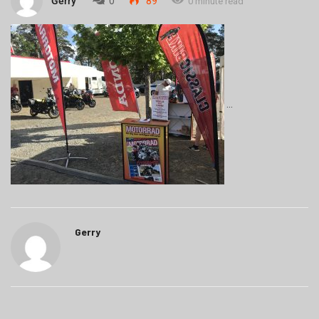
Gerry
0
89
0 minute read
Gerry