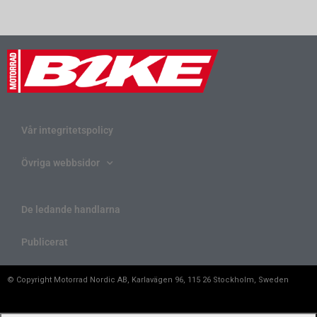
Vår integritetspolicy
Övriga webbsidor
De ledande handlarna
Publicerat
© Copyright Motorrad Nordic AB, Karlavägen 96, 115 26 Stockholm, Sweden