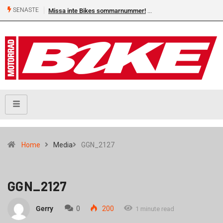
SENASTE
Missa inte Bikes sommarnummer!
Home
Media
GGN_2127
GGN_2127
Gerry
0
200
1 minute read