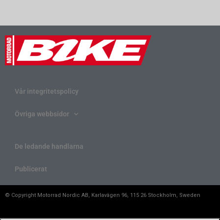
Vår integritetspolicy
Övriga webbsidor
De ledande handlarna
Publicerat
© Copyright Motorrad Nordic AB, Karlavägen 96, 115 26 Stockholm, Sweden