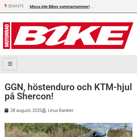
SENASTE
Shelby Turner, klar för GGN
GGN, höstenduro och KTM-hjul
på Shercon!
28 augusti, 2020
Linus Bankler