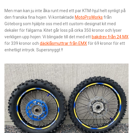
Men man kan ju inte åka runt med ett par KTM-hjul helt synligt på
den franska fina hojen. Vi kontaktade
MotoProWorks
från
Göteborg som hjälpte oss med ett custom-designat kit med
dekaler för fälgarna. Kitet går loss på cirka 350 kronor och lyser
verkligen upp hojen. Vi blingade till det med ett
bakdrev från 24 MX
för 339 kronor och
däcklåsmuttrar
från EMX
för 69 kronor för ett
enhetligt intryck. Supersnyggt !!