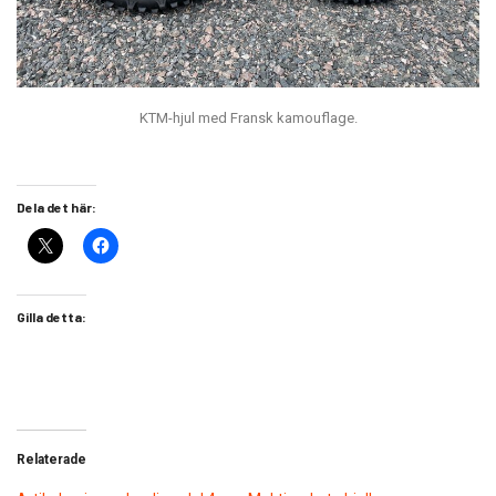
KTM-hjul med Fransk kamouflage.
Dela det här:
Gilla detta:
Relaterade