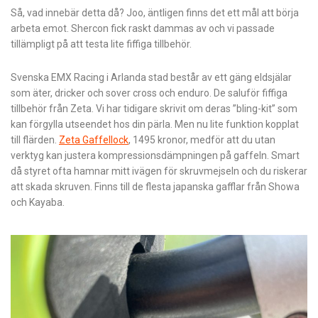
Så, vad innebär detta då? Joo, äntligen finns det ett mål att börja
arbeta emot. Shercon fick raskt dammas av och vi passade
tillämpligt på att testa lite fiffiga tillbehör.
Svenska EMX Racing i Arlanda stad består av ett gäng eldsjälar
som äter, dricker och sover cross och enduro. De saluför fiffiga
tillbehör från Zeta. Vi har tidigare skrivit om deras ”bling-kit” som
kan förgylla utseendet hos din pärla. Men nu lite funktion kopplat
till flärden.
Zeta Gaffellock
, 1495 kronor, medför att du utan
verktyg kan justera kompressionsdämpningen på gaffeln. Smart
då styret ofta hamnar mitt ivägen för skruvmejseln och du riskerar
att skada skruven. Finns till de flesta japanska gafflar från Showa
och Kayaba.