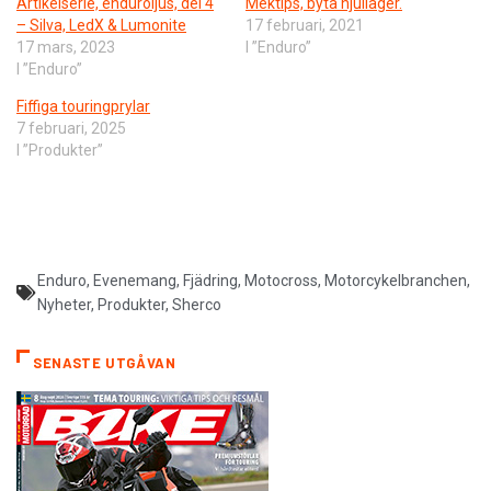
Artikelserie, enduroljus, del 4
Mektips, byta hjullager.
– Silva, LedX & Lumonite
17 februari, 2021
17 mars, 2023
I ”Enduro”
I ”Enduro”
Fiffiga touringprylar
7 februari, 2025
I ”Produkter”
Enduro
,
Evenemang
,
Fjädring
,
Motocross
,
Motorcykelbranchen
,
Nyheter
,
Produkter
,
Sherco
SENASTE UTGÅVAN