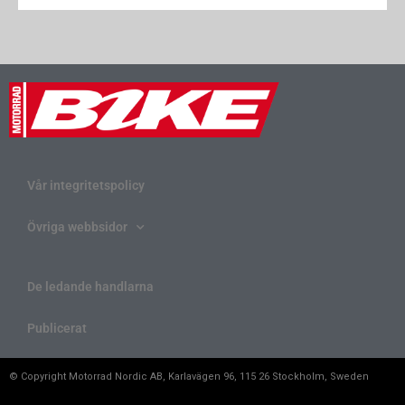
Vår integritetspolicy
Övriga webbsidor
De ledande handlarna
Publicerat
© Copyright Motorrad Nordic AB, Karlavägen 96, 115 26 Stockholm, Sweden