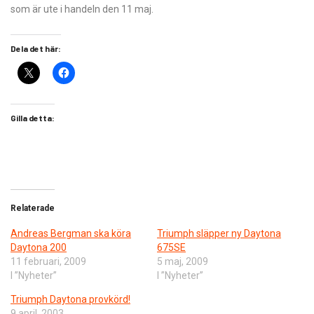
som är ute i handeln den 11 maj.
Dela det här:
Gilla detta:
Relaterade
Andreas Bergman ska köra
Triumph släpper ny Daytona
Daytona 200
675SE
11 februari, 2009
5 maj, 2009
I ”Nyheter”
I ”Nyheter”
Triumph Daytona provkörd!
9 april, 2003