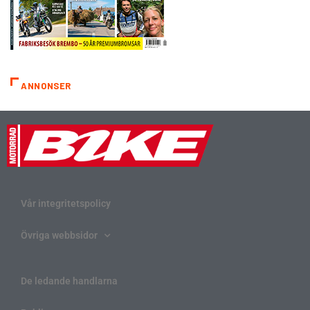
ANNONSER
Vår integritetspolicy
Övriga webbsidor
De ledande handlarna