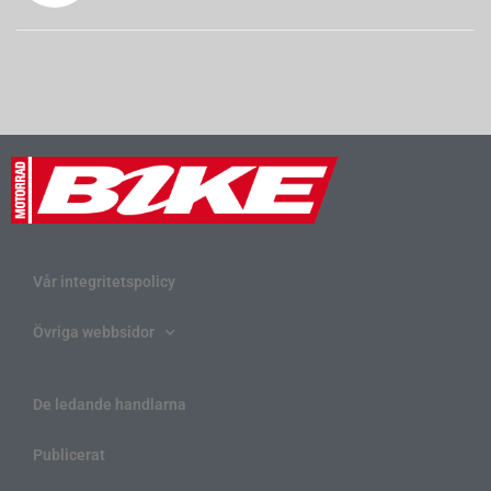
Vår integritetspolicy
Övriga webbsidor
De ledande handlarna
Publicerat