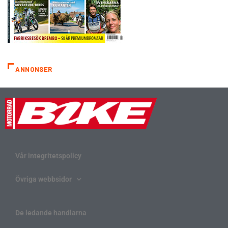
ANNONSER
Vår integritetspolicy
Övriga webbsidor
De ledande handlarna