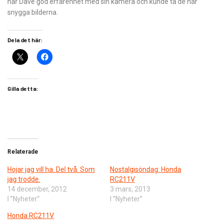
har Dave god erfarenhet med sin kamera och kunde ta de här
snygga bilderna.
Dela det här:
Gilla detta:
Relaterade
Hojar jag vill ha. Del två. Som
Nostalgisöndag: Honda
jag trodde.
RC211V
14 december, 2012
3 mars, 2013
I ”Nyheter”
I ”Nyheter”
Honda RC211V