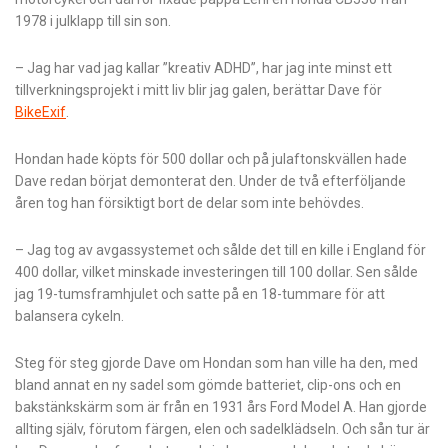
1978 i julklapp till sin son.
– Jag har vad jag kallar ”kreativ ADHD”, har jag inte minst ett
tillverkningsprojekt i mitt liv blir jag galen, berättar Dave för
BikeExif
.
Hondan hade köpts för 500 dollar och på julaftonskvällen hade
Dave redan börjat demonterat den. Under de två efterföljande
åren tog han försiktigt bort de delar som inte behövdes.
– Jag tog av avgassystemet och sålde det till en kille i England för
400 dollar, vilket minskade investeringen till 100 dollar. Sen sålde
jag 19-tumsframhjulet och satte på en 18-tummare för att
balansera cykeln.
Steg för steg gjorde Dave om Hondan som han ville ha den, med
bland annat en ny sadel som gömde batteriet, clip-ons och en
bakstänkskärm som är från en 1931 års Ford Model A. Han gjorde
allting själv, förutom färgen, elen och sadelklädseln. Och sån tur är