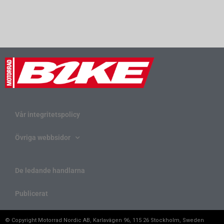
Vår integritetspolicy
Övriga webbsidor
De ledande handlarna
Publicerat
© Copyright Motorrad Nordic AB, Karlavägen 96, 115 26 Stockholm, Sweden