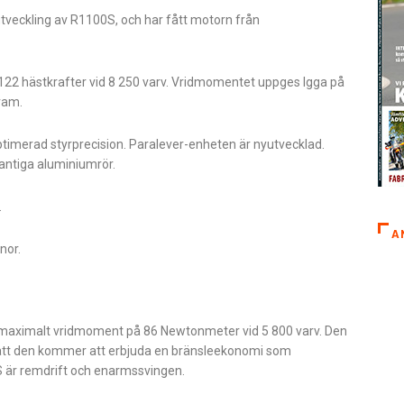
tveckling av R1100S, och har fått motorn från
122 hästkrafter vid 8 250 varv. Vridmomentet uppges lgga på
ram.
optimerad styrprecision. Paralever-enheten är nyutvecklad.
antiga aluminiumrör.
.
A
nor.
 maximalt vridmoment på 86 Newtonmeter vid 5 800 varv. Den
 att den kommer att erbjuda en bränsleekonomi som
0S är remdrift och enarmssvingen.