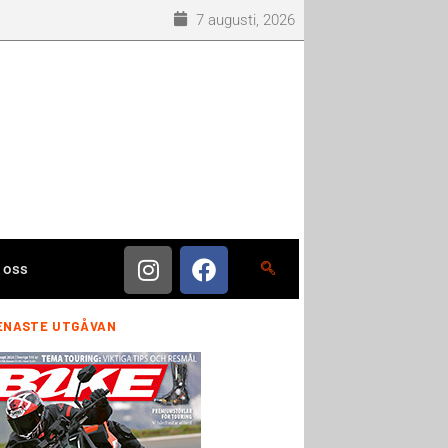
7 augusti, 2026
 oss
ENASTE UTGÅVAN