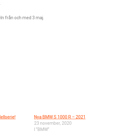
.
ln från och med 3 maj.
llserie!
Nya BMW S 1000 R – 2021
23 november, 2020
I ”BMW”