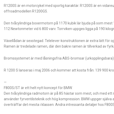
R1200S är en motorcykel med sportig karaktär. R1200S är en vidareu
offroadmodellen R1200GS.
Den tvåcylindriga boxermotorn på 1170 kubik lär bjuda på som mest 
112 Newtonmeter vid 6 800 varv. Torrviken uppges ligga på 190 kilog
Växellådan är sexstegad. Telelever-konstruktionen är extra lätt för 
Ramen är tredelade ramen, där den bakre ramen är tillverkad av fyrk
Bromssystemet är med låsningsfria ABS-bromsar (urkopplingsbara)
R 1200 S lanseras i maj 2006 och kommer att kosta från: 139 900 kro
—
F800S/ST är ett helt nytt koncept för BMW.
Den tvåcylindriga radmotorn är på 85 hästar som mest, och med ett
använder fyrventilsteknik och hög kompression. BMW uppger själva
överträffar det mesta i klassen. Andra intressanta detaljer hos F80