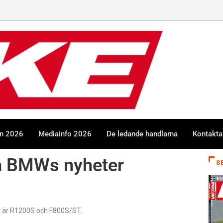
en 2026
Mediainfo 2026
De ledande handlarna
Kontakta
ra BMWs nyheter
S
er är R1200S och F800S/ST.