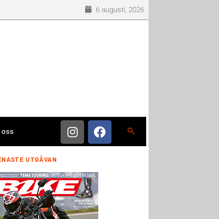
6 augusti, 2026
 oss
ENASTE UTGÅVAN