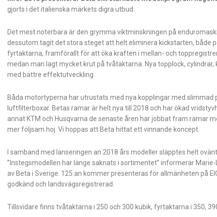
gjorts i det italienska märkets digra utbud.
Det mest noterbara är den grymma viktminskningen på enduromaskinern
dessutom tagit det stora steget att helt eliminera kickstarten, både p
fyrtaktarna, framförallt för att öka kraften i mellan- och toppregistr
medan man lagt mycket krut på tvåtaktarna. Nya topplock, cylindrar, k
med bättre effektutveckling.
Båda motortyperna har utrustats med nya kopplingar med slimmad p
luftfilterboxar. Betas ramar är helt nya till 2018 och har ökad vridstyvh
annat KTM och Husqvarna de senaste åren har jobbat fram ramar med 
mer följsam hoj. Vi hoppas att Beta hittat ett vinnande koncept.
I samband med lanseringen an 2018 års modeller släpptes helt ovänt
”Instegsmodellen har länge saknats i sortimentet” informerar Marie-L
av Beta i Sverige. 125:an kommer presenteras för allmänheten på 
godkänd och landsvägsregistrerad.
Tillsvidare finns tvåtaktarna i 250 och 300 kubik, fyrtaktarna i 350, 3