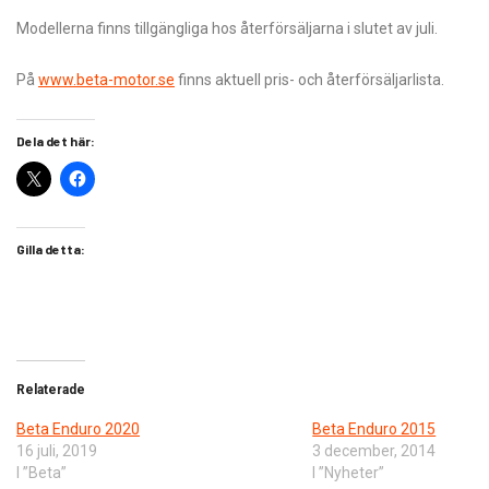
Modellerna finns tillgängliga hos återförsäljarna i slutet av juli.
På
www.beta-motor.se
finns aktuell pris- och återförsäljarlista.
Dela det här:
Gilla detta:
Relaterade
Beta Enduro 2020
Beta Enduro 2015
16 juli, 2019
3 december, 2014
I ”Beta”
I ”Nyheter”