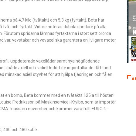
a på 4,7 kilo (tvåtakt) och 5,3 kg (fyrtakt). Beta har
å två- och fyrtakt. Vidare noteras dubbla spridare på alla
en. Förutom spridarna lämnas fyrtaktarna i stort sett orörda
olvar, vevstakar och vevaxel ska garantera en livligare motor
rofil, uppdaterade växellådor samt nya högflödande
et i både axiell och radiell ledd. Lite iögonfallande då bland
minskad axiell styvhet för att hjälpa fjädringen och få en
A
at en bomb, Beta kommer med en tvåtakts 125:a till hösten!
ouise Fredriksson på Maskinservice i Krylbo, som är importör
EICMA-mässan i november och kommer vara fullt EURO 4-
90, 430 och 480 kubik.