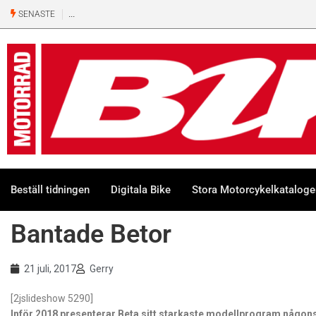
SENASTE
Beställ tidningen
Digitala Bike
Stora Motorcykelkatalog
Bantade Betor
21 juli, 2017
Gerry
[2jslideshow 5290]
Inför 2018 presenterar Beta sitt starkaste modellprogram någons