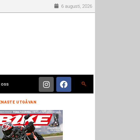
6 augusti, 2026
 oss
ENASTE UTGÅVAN