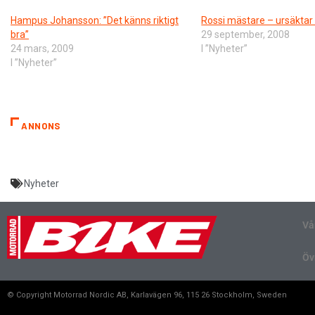
Hampus Johansson: ”Det känns riktigt
Rossi mästare – ursäktar
bra”
29 september, 2008
24 mars, 2009
I ”Nyheter”
I ”Nyheter”
ANNONS
Nyheter
Vå
Öv
© Copyright Motorrad Nordic AB, Karlavägen 96, 115 26 Stockholm, Sweden