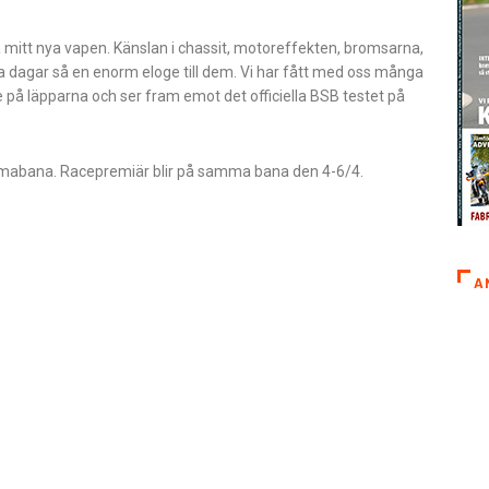
å mitt nya vapen. Känslan i chassit, motoreffekten, bromsarna,
ssa dagar så en enorm eloge till dem. Vi har fått med oss många
på läpparna och ser fram emot det officiella BSB testet på
mmabana. Racepremiär blir på samma bana den 4-6/4.
A