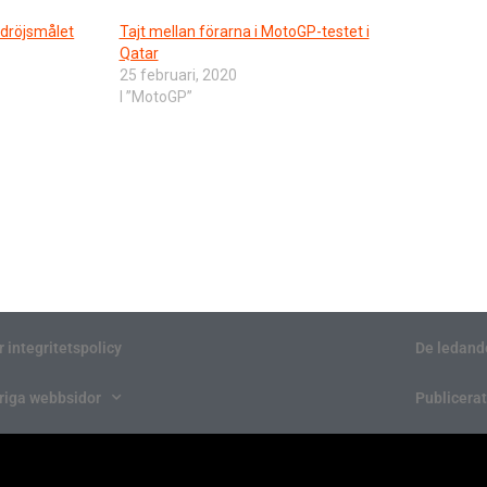
 dröjsmålet
Tajt mellan förarna i MotoGP-testet i
Qatar
25 februari, 2020
I ”MotoGP”
r integritetspolicy
De ledand
riga webbsidor
Publicerat