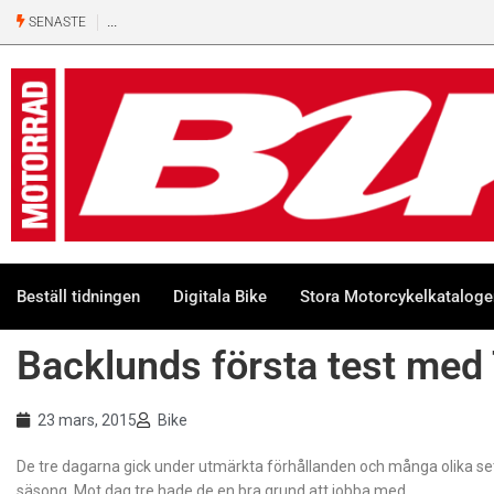
SENASTE
Beställ tidningen
Digitala Bike
Stora Motorcykelkatalog
Backlunds första test med
23 mars, 2015
Bike
De tre dagarna gick under utmärkta förhållanden och många olika set
säsong. Mot dag tre hade de en bra grund att jobba med.