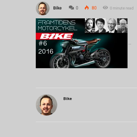
Bike
0
80
0 minute read
Bike