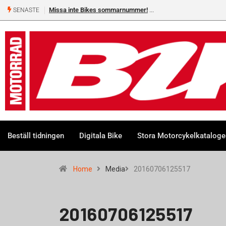
Missa inte Bikes sommarnummer!
SENASTE
Beställ tidningen
Digitala Bike
Stora Motorcykelkatalog
Home
Media
20160706125517
20160706125517