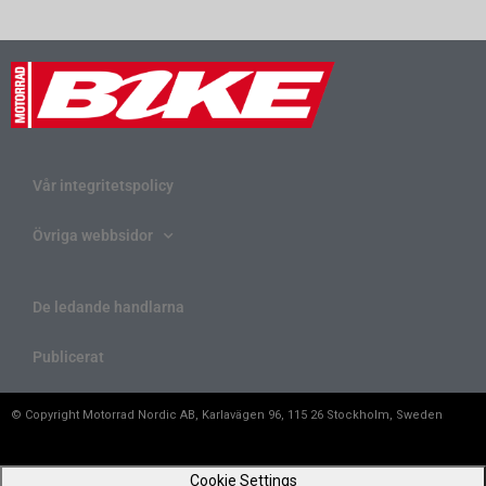
Vår integritetspolicy
Övriga webbsidor
De ledande handlarna
Publicerat
© Copyright Motorrad Nordic AB, Karlavägen 96, 115 26 Stockholm, Sweden
Cookie Settings