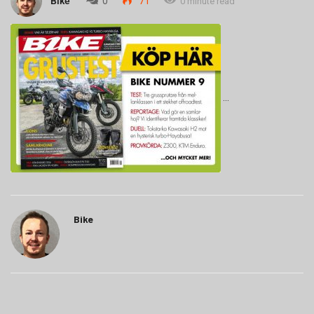
Bike
0
71
0 minute read
Bike