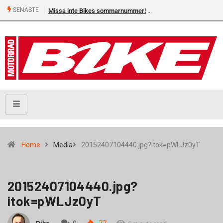
SENASTE
Missa inte Bikes sommarnummer!
Home
Media
20152407104440.jpg?itok=pWLJz0yT
20152407104440.jpg?
itok=pWLJz0yT