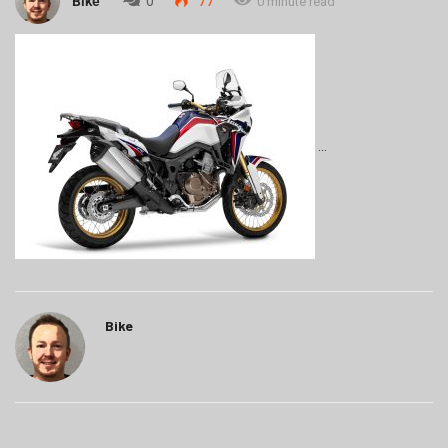
Bike
0
77
0 minute read
Bike