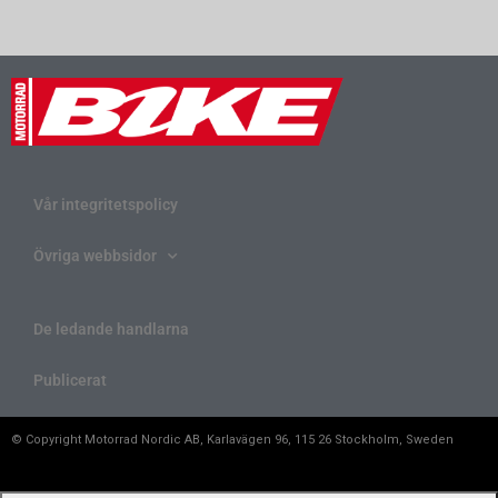
Vår integritetspolicy
Övriga webbsidor
De ledande handlarna
Publicerat
© Copyright Motorrad Nordic AB, Karlavägen 96, 115 26 Stockholm, Sweden