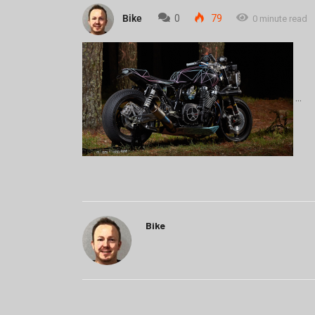
Bike
0
79
0 minute read
Bike