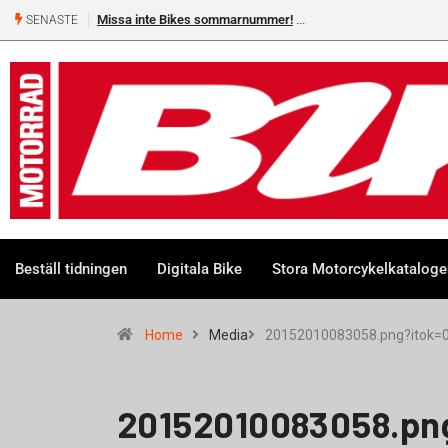
Missa inte Bikes sommarnummer!
SENASTE
Beställ tidningen
Digitala Bike
Stora Motorcykelkatalog
Home
Media
20152010083058.png?itok=
20152010083058.pn