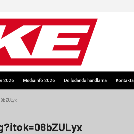
en 2026
Mediainfo 2026
De ledande handlarna
Kontakta
08bZULyx
g?itok=08bZULyx