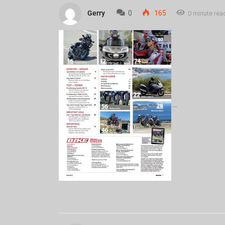
Gerry
0
165
0 minute rea