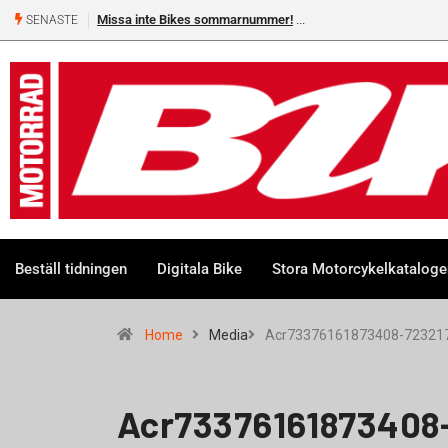
Missa inte Bikes sommarnummer!
SENASTE
Beställ tidningen
Digitala Bike
Stora Motorcykelkatalog
Home
Media
Acr73376161873408-723217
Acr73376161873408-