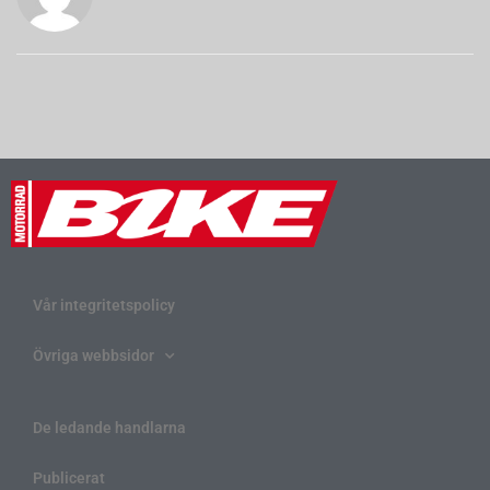
Vår integritetspolicy
Övriga webbsidor
De ledande handlarna
Publicerat