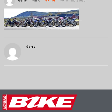
Gerry
0
94
0 minute read
Gerry