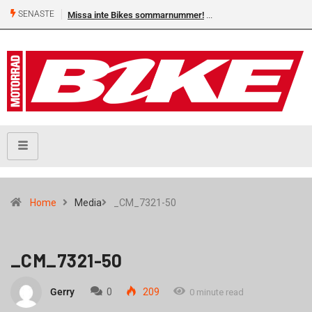
SENASTE
Missa inte Bikes sommarnummer!
Home
Media
_CM_7321-50
_CM_7321-50
Gerry
0
209
0 minute read