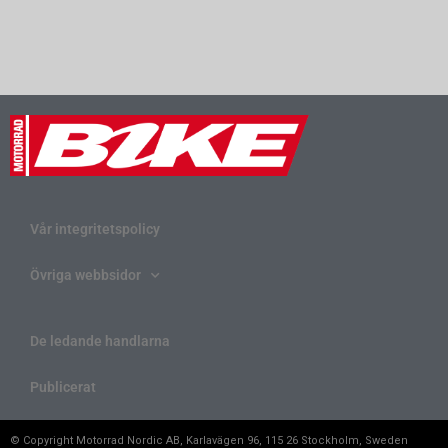
Vår integritetspolicy
Övriga webbsidor
De ledande handlarna
Publicerat
© Copyright Motorrad Nordic AB, Karlavägen 96, 115 26 Stockholm, Sweden