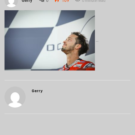
Gerry
0
109
0 minute read
Gerry