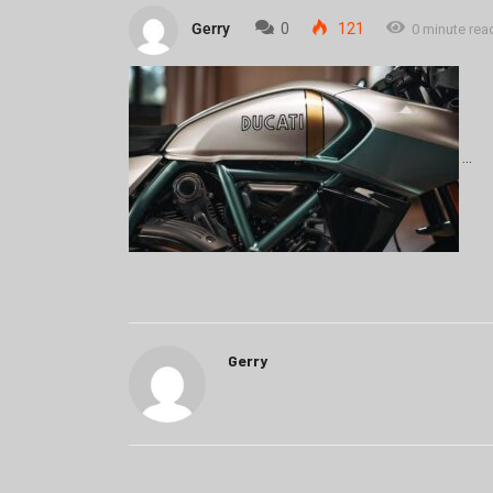
Gerry
0
121
0 minute rea
Gerry