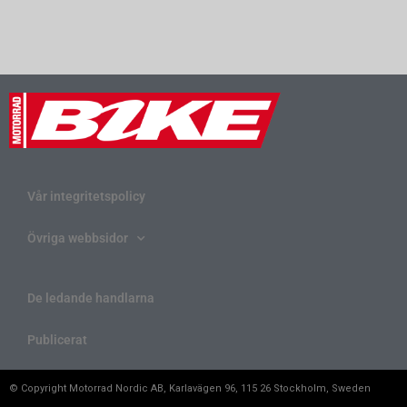
Vår integritetspolicy
Övriga webbsidor
De ledande handlarna
Publicerat
© Copyright Motorrad Nordic AB, Karlavägen 96, 115 26 Stockholm, Sweden