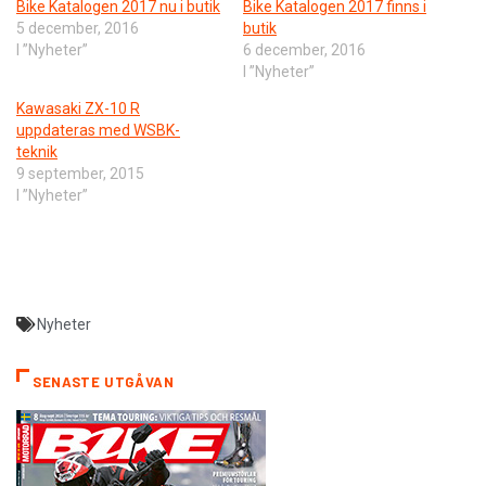
Bike Katalogen 2017 nu i butik
Bike Katalogen 2017 finns i
5 december, 2016
butik
I ”Nyheter”
6 december, 2016
I ”Nyheter”
​Kawasaki ZX-10 R
uppdateras med WSBK-
teknik
9 september, 2015
I ”Nyheter”
Nyheter
SENASTE UTGÅVAN