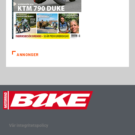
ANNONSER
Vår integritetspolicy