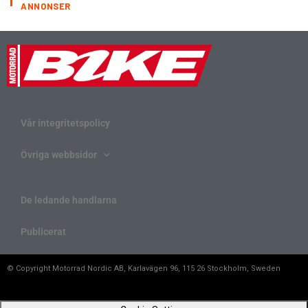
ANNONSER
Vår integritetspolicy
Övriga webbsidor
De ledande handlarna
Publicerat
© Copyright Motorrad Nordic AB, Karlavägen 96, 115 26 Stockholm, Sweden