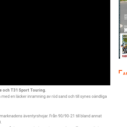
A
e och T31 Sport Touring.
ed en läcker inramning av röd sand och till synes oändliga
 marknadens äventyrshojar. Från 90/90-21 till bland annat
.