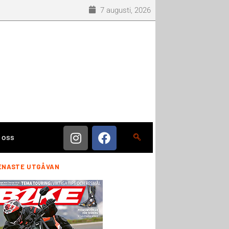
7 augusti, 2026
 oss
ENASTE UTGÅVAN