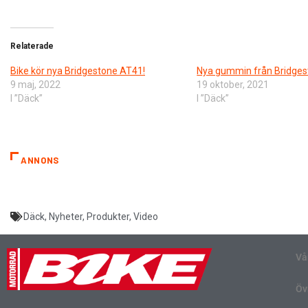
Relaterade
Bike kör nya Bridgestone AT41!
Nya gummin från Bridges
9 maj, 2022
19 oktober, 2021
I ”Däck”
I ”Däck”
ANNONS
Däck
,
Nyheter
,
Produkter
,
Video
Vå
Öv