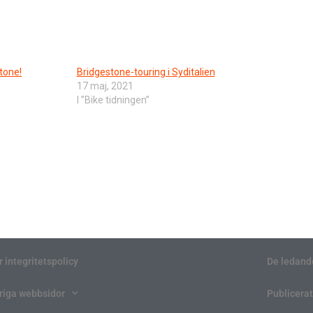
tone!
Bridgestone-touring i Syditalien
17 maj, 2021
I ”Bike tidningen”
r integritetspolicy
De ledand
riga webbsidor
Publicerat