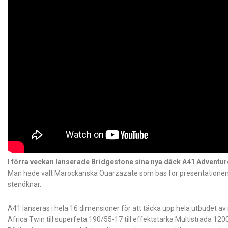
I förra veckan lanserade Bridgestone sina nya däck A41 Adventur
Man hade valt Marockanska Ouarzazate som bas för presentationen m
stenöknar.
A41 lanseras i hela 16 dimensioner för att täcka upp hela utbudet av
Africa Twin till superfeta 190/55-17 till effektstarka Multistrada 1200