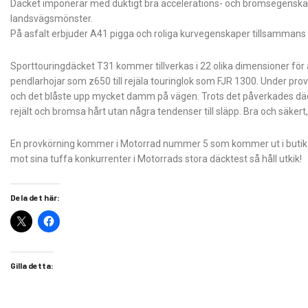
Däcket imponerar med duktigt bra accelerations- och bromsegenska
landsvägsmönster.
På asfalt erbjuder A41 pigga och roliga kurvegenskaper tillsammans 
Sporttouringdäcket T31 kommer tillverkas i 22 olika dimensioner för 
pendlarhojar som z650 till rejäla touringlok som FJR 1300. Under pro
och det blåste upp mycket damm på vägen. Trots det påverkades dä
rejält och bromsa hårt utan några tendenser till släpp. Bra och säkert,
En provkörning kommer i Motorrad nummer 5 som kommer ut i butik
mot sina tuffa konkurrenter i Motorrads stora däcktest så håll utkik!
Dela det här:
Gilla detta: