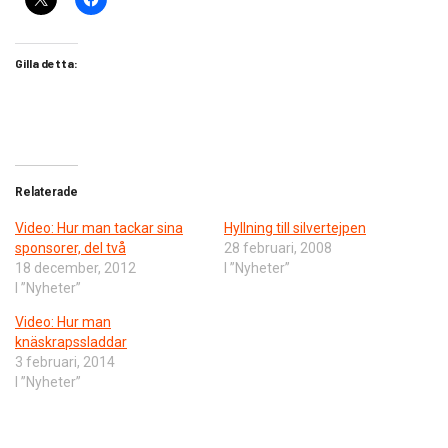
Gilla detta:
Relaterade
Video: Hur man tackar sina
Hyllning till silvertejpen
sponsorer, del två
28 februari, 2008
18 december, 2012
I ”Nyheter”
I ”Nyheter”
Video: Hur man
knäskrapssladdar
3 februari, 2014
I ”Nyheter”