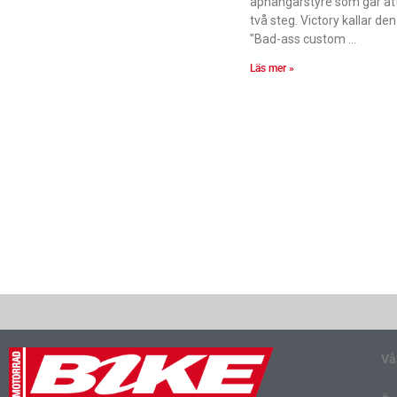
aphängarstyre som går att 
två steg. Victory kallar den
"Bad-ass custom
Läs mer »
Vå