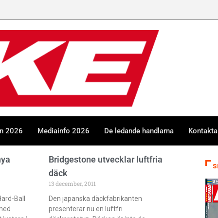
en 2026
Mediainfo 2026
De ledande handlarna
Kontakta
nya
Bridgestone utvecklar luftfria
S
däck
13 december, 2011
Hard-Ball
Den japanska däckfabrikanten
 med
presenterar nu en luftfri