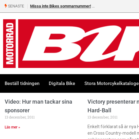
Missa inte Bikes sommarnummer!
SENASTE
Beställ tidningen
Digitala Bike
Stora Motorcykelkatalog
Video: Hur man tackar sina
Victory presenterar 
sponsorer
Hard-Ball
13 december, 2011
13 december, 2011
Enkelt förklarat så är nya 
Läs mer »
en Cross Country-modell