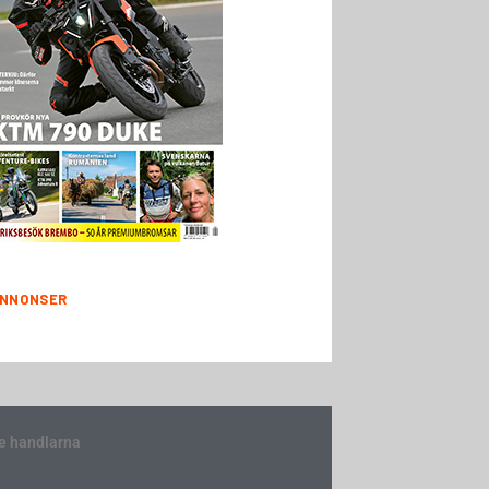
NNONSER
e handlarna