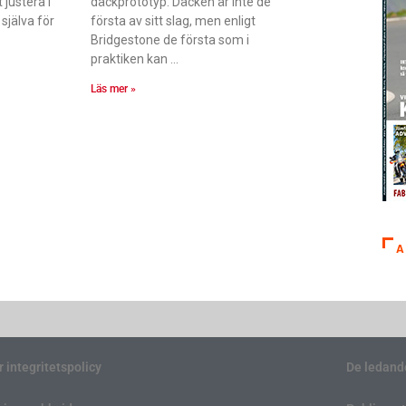
justera i
däckprototyp. Däcken är inte de
 själva för
första av sitt slag, men enligt
Bridgestone de första som i
praktiken kan
Läs mer »
A
r integritetspolicy
De ledand