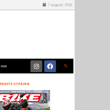
7 augusti, 2026
 oss
ENASTE UTGÅVAN