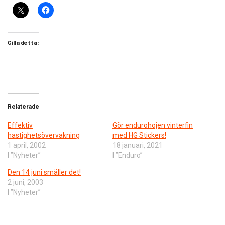
Gilla detta:
Relaterade
Effektiv
Gör endurohojen vinterfin
hastighetsövervakning
med HG Stickers!
1 april, 2002
18 januari, 2021
I ”Nyheter”
I ”Enduro”
Den 14 juni smäller det!
2 juni, 2003
I ”Nyheter”