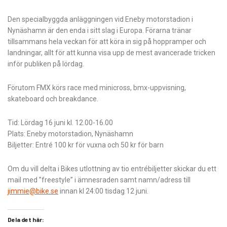
Den specialbyggda anläggningen vid Eneby motorstadion i
Nynäshamn är den enda i sitt slag i Europa. Förarna tränar
tillsammans hela veckan för att köra in sig på hoppramper och
landningar, allt för att kunna visa upp de mest avancerade tricken
inför publiken på lördag.
Förutom FMX körs race med minicross, bmx-uppvisning,
skateboard och breakdance.
Tid: Lördag 16 juni kl. 12.00-16.00
Plats: Eneby motorstadion, Nynäshamn
Biljetter: Entré 100 kr för vuxna och 50 kr för barn
Om du vill delta i Bikes utlottning av tio entrébiljetter skickar du ett
mail med ”freestyle” i ämnesraden samt namn/adress till
jimmie@bike.se
innan kl 24:00 tisdag 12 juni.
Dela det här: