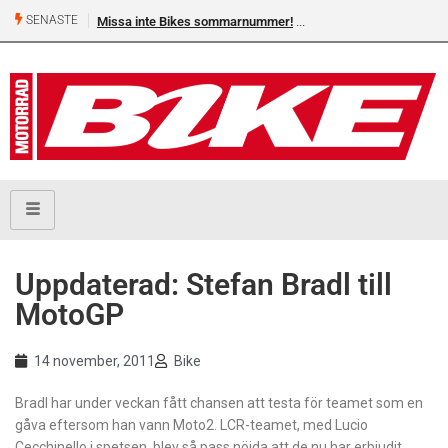
SENASTE
Missa inte Bikes sommarnummer!
Uppdaterad: Stefan Bradl till
MotoGP
14 november, 2011
Bike
Bradl har under veckan fått chansen att testa för teamet som en
gåva eftersom han vann Moto2. LCR-teamet, med Lucio
Cecchinello i spetsen, blev så pass nöjda att de nu har erbjudit