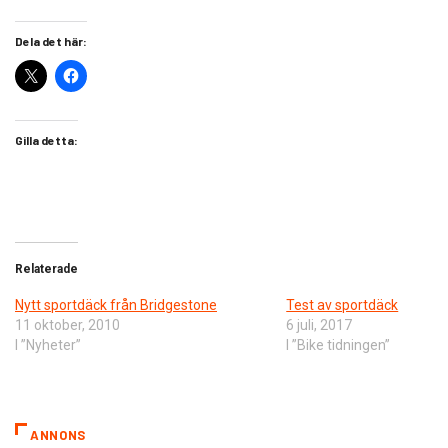
Dela det här:
Gilla detta:
Relaterade
Nytt sportdäck från Bridgestone
Test av sportdäck
11 oktober, 2010
6 juli, 2017
I ”Nyheter”
I ”Bike tidningen”
ANNONS