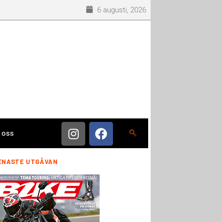
6 augusti, 2026
 oss
ENASTE UTGÅVAN