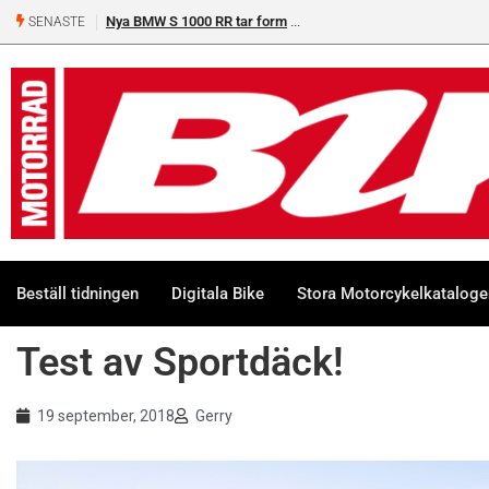
 BMW S 1000 RR tar form
HJC stärker kundrelationen
SENASTE
Beställ tidningen
Digitala Bike
Stora Motorcykelkatalog
Test av Sportdäck!
19 september, 2018
Gerry