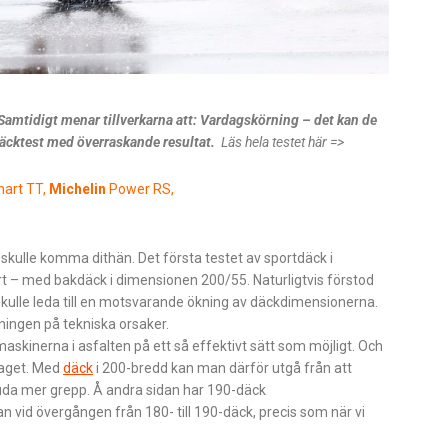
 Samtidigt menar tillverkarna att: Vardagskörning – det kan de
däcktest med överraskande resultat.
Läs hela testet här =>
art TT,
Michelin
Power RS,
skulle komma dithän. Det första testet av sportdäck i
rt – med bakdäck i dimensionen 200/55. Naturligtvis förstod
kulle leda till en motsvarande ökning av däckdimensionerna.
kningen på tekniska orsaker.
askinerna i ­asfalten på ett så effektivt sätt som möjligt. Och
rlaget. Med
däck
i 200-bredd kan man därför utgå från att
da mer grepp. Å andra sidan har 190-däck
n vid övergången från 180- till 190-däck, precis som när vi