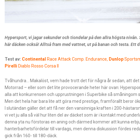
Hypersport, vi jagar sekunder och tiondelar på den allra högsta nivån.
här däcken också! Alltså fram med vattnet, ut på banan och testa. Ett 
Test av:
Continental
Race Attack Comp. Endurance,
Dunlop
Sportsm
Pirelli
Diablo Rosso Corsa II
Tvåhundra… Makalöst, vem hade trott det för några år sedan, att det 
Motorrad – eller som det lite provocerande heter här ovan: Hyperspo
alla att konkurrensen och upprustningen i Superbike så småningom s
Men det hela har bara lite att göra med prestige, framför­allt beror ö
I slutändan gäller det att få ner den vansinniga kraften i 200-hästarsm
vi vet ju alla så väl hur liten del av däcket som är i kontakt med unde
denna yta nu förstoras en aning och därmed kommer att kunna erbju
hanterbarhetsfördelar till vardags, men denna diskussion fördes reda
gick från 160- till 180-däck.