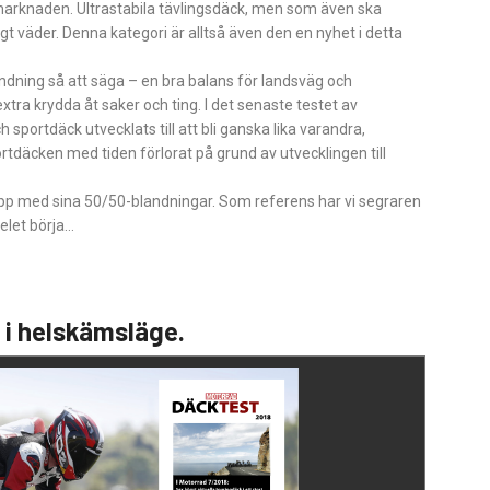
marknaden. ­Ultrastabila tävlingsdäck, men som även ska
t väder. Denna kategori är alltså även den en nyhet i detta
dning så att säga – en bra balans för landsväg och
tra krydda åt saker och ting. I det senaste testet av
 sportdäck utvecklats till att bli ganska lika varandra,
rtdäcken med tiden förlorat på grund av utvecklingen till
er upp med sina 50/50-blandningar. Som referens har vi segraren
elet börja…
t i helskämsläge.