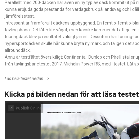
Parallellt med 200-däcken har även en ny typ av däck kommit ut på 
kunna erbjuda goda prestanda för vardagsbruk på landsväg och i dålig
jämförelsetest.
Intressant är framförallt däckens uppbyggnad. En femtio-femtio-blan
tävlingsbana. Det låter lite vågat, men kanske kommer det att ge en ex
touringdäck blev ju resultatet väldigt jämnt. Dessutom har touring- och
hypersportdäcken skulle här kunna bryta ny mark, och ta igen det spo
allrounddäck.
Ännu är testfältet översiktligt: Continental, Dunlop och Pirelli ställ
från tävlingsbanetestet 2017, Michelin Power RS, med i testet. Låt sp
Läs hela testet nedan
=>
Klicka på bilden nedan för att läsa teste