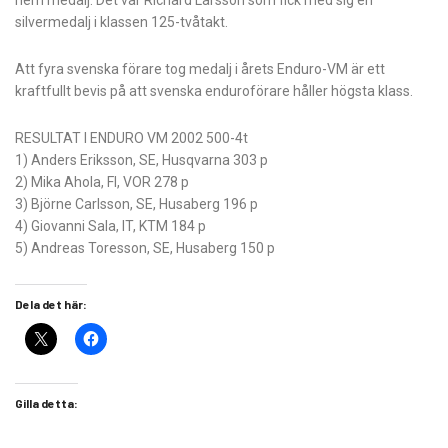
hem medalj. Det var Richard Larsson som fick med sig en
silvermedalj i klassen 125-tvåtakt.
Att fyra svenska förare tog medalj i årets Enduro-VM är ett
kraftfullt bevis på att svenska enduroförare håller högsta klass.
RESULTAT I ENDURO VM 2002 500-4t
1) Anders Eriksson, SE, Husqvarna 303 p
2) Mika Ahola, FI, VOR 278 p
3) Björne Carlsson, SE, Husaberg 196 p
4) Giovanni Sala, IT, KTM 184 p
5) Andreas Toresson, SE, Husaberg 150 p
Dela det här:
Gilla detta: