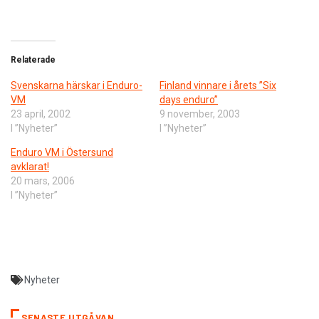
Relaterade
Svenskarna härskar i Enduro-
Finland vinnare i årets ”Six
VM
days enduro”
23 april, 2002
9 november, 2003
I ”Nyheter”
I ”Nyheter”
Enduro VM i Östersund
avklarat!
20 mars, 2006
I ”Nyheter”
Nyheter
SENASTE UTGÅVAN