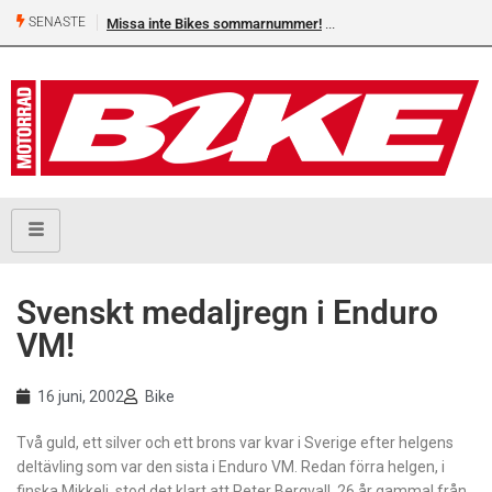
SENASTE
Missa inte Bikes sommarnummer!
Svenskt medaljregn i Enduro
VM!
16 juni, 2002
Bike
Två guld, ett silver och ett brons var kvar i Sverige efter helgens
deltävling som var den sista i Enduro VM. Redan förra helgen, i
finska Mikkeli, stod det klart att Peter Bergvall, 26 år gammal från