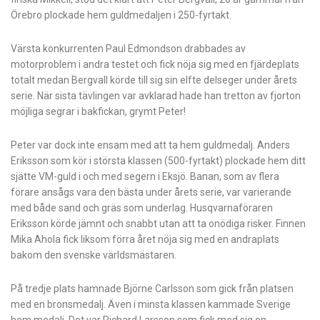
Örebro plockade hem guldmedaljen i 250-fyrtakt.
Värsta konkurrenten Paul Edmondson drabbades av
motorproblem i andra testet och fick nöja sig med en fjärdeplats
totalt medan Bergvall körde till sig sin elfte delseger under årets
serie. När sista tävlingen var avklarad hade han tretton av fjorton
möjliga segrar i bakfickan, grymt Peter!
Peter var dock inte ensam med att ta hem guldmedalj. Anders
Eriksson som kör i största klassen (500-fyrtakt) plockade hem ditt
sjätte VM-guld i och med segern i Eksjö. Banan, som av flera
förare ansågs vara den bästa under årets serie, var varierande
med både sand och gräs som underlag. Husqvarnaföraren
Eriksson körde jämnt och snabbt utan att ta onödiga risker. Finnen
Mika Ahola fick liksom förra året nöja sig med en andraplats
bakom den svenske världsmästaren.
På tredje plats hamnade Björne Carlsson som gick från platsen
med en bronsmedalj. Även i minsta klassen kammade Sverige