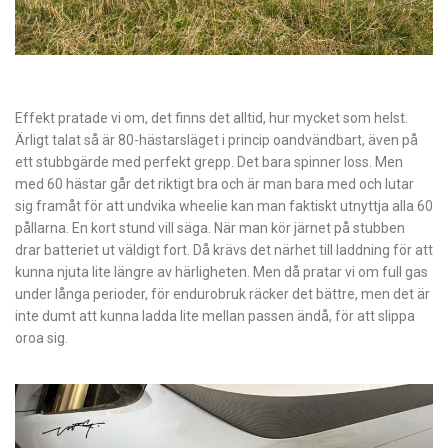
Effekt pratade vi om, det finns det alltid, hur mycket som helst.
Ärligt talat så är 80-hästarsläget i princip oandvändbart, även på
ett stubbgärde med perfekt grepp. Det bara spinner loss. Men
med 60 hästar går det riktigt bra och är man bara med och lutar
sig framåt för att undvika wheelie kan man faktiskt utnyttja alla 60
pållarna. En kort stund vill säga. När man kör järnet på stubben
drar batteriet ut väldigt fort. Då krävs det närhet till laddning för att
kunna njuta lite längre av härligheten. Men då pratar vi om full gas
under långa perioder, för endurobruk räcker det bättre, men det är
inte dumt att kunna ladda lite mellan passen ändå, för att slippa
oroa sig.