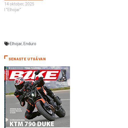
14 oktober, 2025
I ”Elhojar”
Elhojar
,
Enduro
SENASTE UTGÅVAN