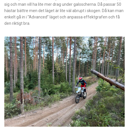
sig och man vill ha lite mer drag under galoscherna. Då passar 50
hästar bättre men det läget är lite väl abrupt i skogen. Då kan man
enkelt gå in i ”Advanced” läget och anpassa effektgrafen och få
den riktigt bra.