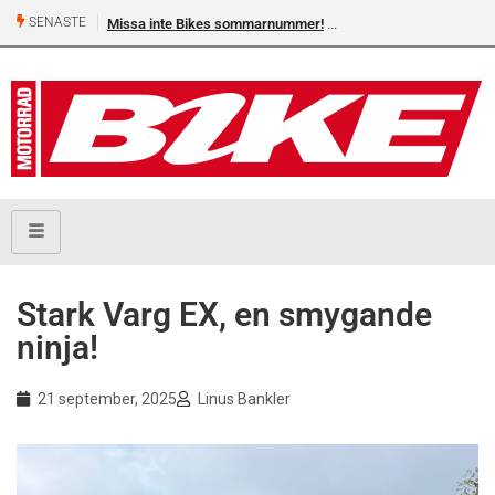
SENASTE
 sommarnummer!
Shelby Turner, klar för GGN
Stark Varg EX, en smygande
ninja!
21 september, 2025
Linus Bankler