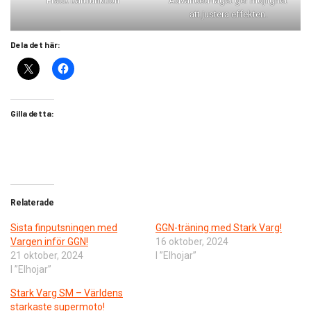
Fräck kartfunktion
Advanced-läget ger möjlighet
att justera effekten.
Dela det här:
Gilla detta:
Relaterade
Sista finputsningen med
GGN-träning med Stark Varg!
Vargen inför GGN!
16 oktober, 2024
21 oktober, 2024
I ”Elhojar”
I ”Elhojar”
Stark Varg SM – Världens
starkaste supermoto!