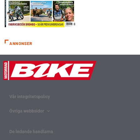
ANNONSER
Vår integritetspolicy
Övriga webbsidor
De ledande handlarna