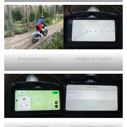
En smygande ninja i
Möjlighet att finjustera
enduroskogen
effektutvecklingen