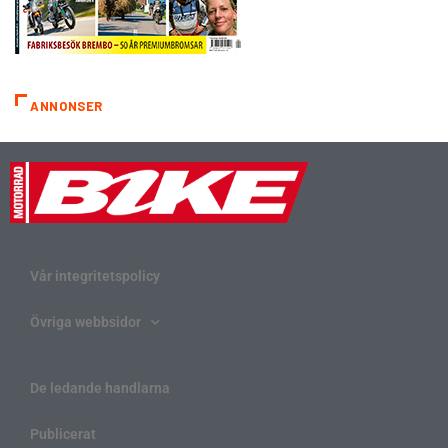
ANNONSER
Vår integritetspolicy
Övriga webbsidor
De ledande handlarna
Publicerat