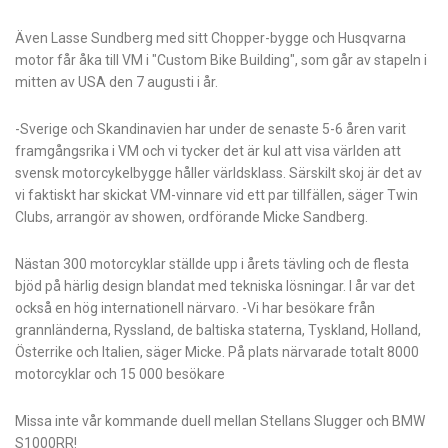
Även Lasse Sundberg med sitt Chopper-bygge och Husqvarna
motor får åka till VM i "Custom Bike Building", som går av stapeln i
mitten av USA den 7 augusti i år.
-Sverige och Skandinavien har under de senaste 5-6 åren varit
framgångsrika i VM och vi tycker det är kul att visa världen att
svensk motorcykelbygge håller världsklass. Särskilt skoj är det av
vi faktiskt har skickat VM-vinnare vid ett par tillfällen, säger Twin
Clubs, arrangör av showen, ordförande Micke Sandberg.
Nästan 300 motorcyklar ställde upp i årets tävling och de flesta
bjöd på härlig design blandat med tekniska lösningar. I år var det
också en hög internationell närvaro. -Vi har besökare från
grannländerna, Ryssland, de baltiska staterna, Tyskland, Holland,
Österrike och Italien, säger Micke. På plats närvarade totalt 8000
motorcyklar och 15 000 besökare
Missa inte vår kommande duell mellan Stellans Slugger och BMW
S1000RR!