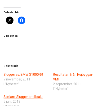
Dela det här:
Gilla detta:
Relaterade
Slugger vs. BMW S1000RR
Resultaten från Hojbyggar-
7 november, 2011
VM!
I ”Nyheter”
2 september, 2011
I ”Nyheter”
Stellans Slugger är till salu
5 juni, 2013